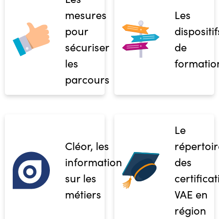
mesures
Les
pour
dispositif
sécuriser
de
les
formatio
parcours
Le
Cléor, les
répertoir
informations
des
sur les
certifica
métiers
VAE en
région