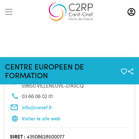
Aller
au
contenu
principal
Coordonnées de l'organisme
CENTRE EUROPEEN DE
FORMATION
19/21 Rue Nicolas Appert
59650 VILLENEUVE-D'ASCQ
03 66 06 02 01
info@cenef.fr
Visiter le site web
SIRET :
43508628500077