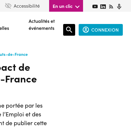
Accessibilité
En un clic
Actualités et
elles
événements
CONNEXION
Espace
Hauts-de-France
connecté
pact de
guest
de-France
e portée par les
l’Emploi et des
t de publier cette