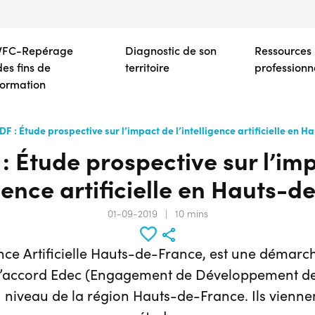
Aller
au
contenu
VFC-Repérage
Diagnostic de son
Ressources
principal
des fins de
territoire
professionn
formation
DF : Étude prospective sur l’impact de l’intelligence artificielle en 
: Étude prospective sur l’im
igence artificielle en Hauts-
01-09-2019
|
10 mins
ence Artificielle Hauts-de-France, est une démarch
 l’accord Edec (Engagement de Développement de 
iveau de la région Hauts-de-France. Ils viennen