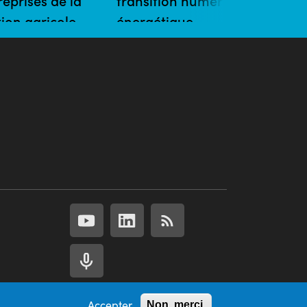
reprises de la
transition numérique et
ion agricole
énergétique
 | 5 mins
23/04/2020
Accepter
Non, merci.