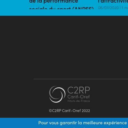
de la performance
l’attractivi
sociale du sport (ANPSS)
06/07/2020 | 1 m
30/07/2020 | 2 mins
©C2RP Carif-Oref 2022
Pour vous garantir la meilleure expérience 