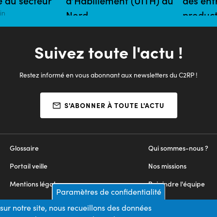
té du secteur
d’Habillement (UITH) du
des ent
in
Nord
product
30/06/2020 | 2 mins
06/05/2020
Suivez toute l'actu !
Restez informé en vous abonnant aux newsletters du C2RP !
S'ABONNER À TOUTE L'ACTU
Glossaire
Qui sommes-nous ?
Portail veille
Nos missions
Mentions légales
Rejoindre l'équipe
Paramètres de confidentialité
Appels d'offres
Nous contacter
sur notre site, nous recueillons des données