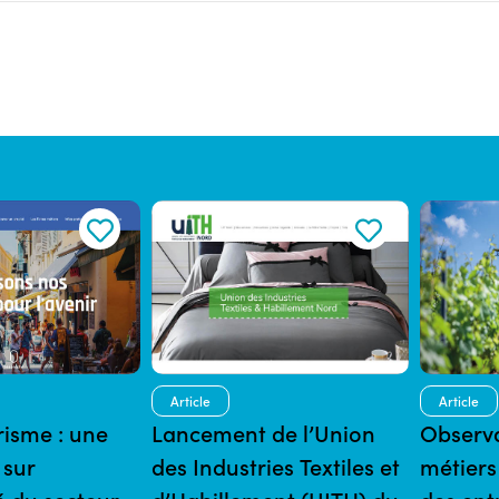
Article
Article
risme : une
Lancement de l’Union
Observa
 sur
des Industries Textiles et
métiers