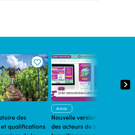
Article
Art
toire des
Nouvelle version du site
Con
 et qualifications
des acteurs de la
23/01