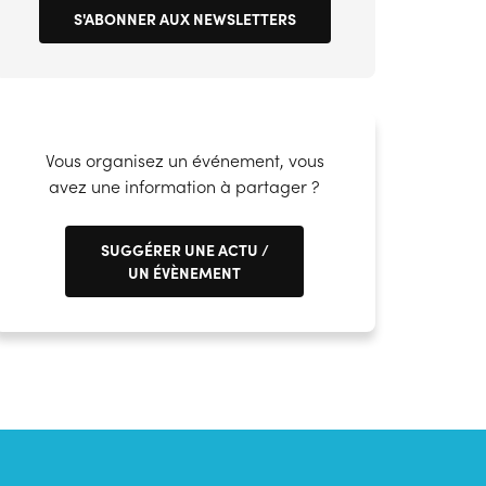
S'ABONNER AUX NEWSLETTERS
Vous organisez un événement, vous
10
17
avez une information à partager ?
Sep
Sep
Webinaire
Webinaire
SUGGÉRER UNE ACTU /
UN ÉVÈNEMENT
Animez votre relation
Financement d
entreprise et votre réseau
VAE : panoram
t
de maîtres d'apprentissage
dispositifs mobi
selon les profil
En ligne
En ligne
candidats