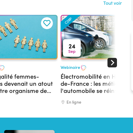
Tout voir
C2RP
24
Sep
Webinaire
égalité femmes-
Électromobilité en Hauts-
 devenait un atout
de-France : les métiers de
tre organisme de
l'automobile se réinventen
on ?
En ligne