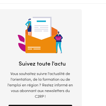
Suivez toute l'actu
Innovation
Métiers/Secteurs
s,
Organisez une
Métiers du spor
Vous souhaitez suivre l'actualité de
re
manifestation dans le cadre
l'animation en
l'orientation, de la formation ou de
de Résonance 2026 et faites
France : les chif
l'emploi en région ? Restez informé en
rayonner l’innovation en
2026
vous abonnant aux newsletters du
01/06/2026
|
5 mins
29/05/2026
|
5 mins
Hauts-de-France
C2RP !