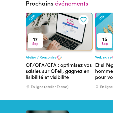
Prochains
événements
C2RP
C2RP
17
15
Sep
Sep
Atelier / Rencontre
Webinaire
OF/OFA/CFA : optimisez vos
Et si l’
saisies sur OFeli, gagnez en
hommes
lisibilité et visibilité
pour vo
formati
En ligne (atelier Teams)
En ligne