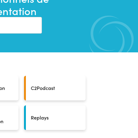
ientation
ion
C2Podcast
Replays
on