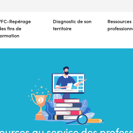
Aller
au
contenu
VFC-Repérage
Diagnostic de son
Ressources
principal
des fins de
territoire
professionn
formation
Saisir
une
ources au service des profes