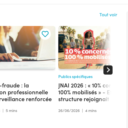
Tout voir
Publics spécifiques
-fraude : la
JNAI 2026 : « 10% concerné
on professionnelle
100% mobilisés » - Et si vot
rveillance renforcée
structure rejoignait les 19
actions déjà engagées en
6
|
5 mins
26/06/2026
|
4 mins
Hauts-de-France ?