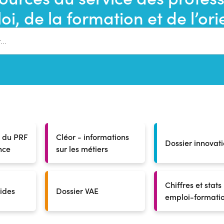
recherche
oi, de la formation et de l’or
s du PRF
Cléor - informations
Dossier innovat
nce
sur les métiers
Chiffres et stats
aides
Dossier VAE
emploi-formati