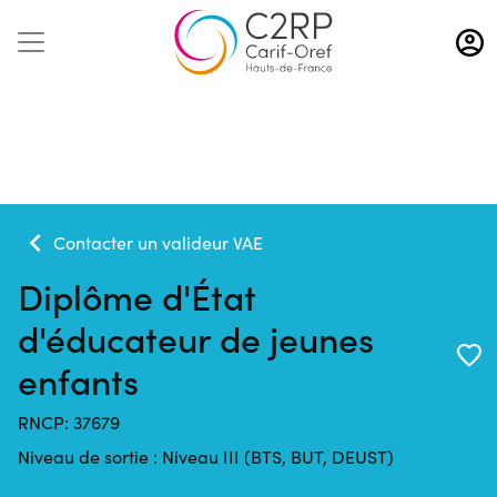
Aller
au
contenu
principal
Contacter un valideur VAE
Diplôme d'État
d'éducateur de jeunes
enfants
RNCP: 37679
Métiers visés
Niveau de sortie : Niveau III (BTS, BUT, DEUST)