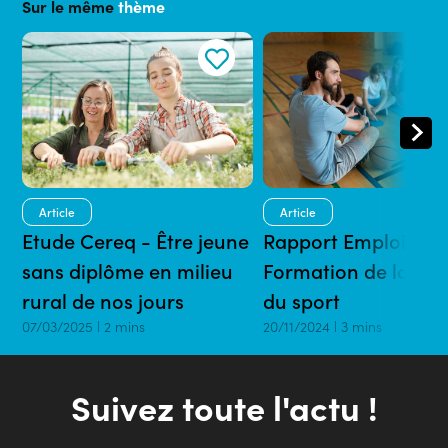
Sur le même
thème
Article
Article
Etude Cereq - Être jeune
Rapport Emploi-
sans diplôme en milieu
Formation de la br
rural de nos jours
du sport
07/03/2025 | 2 mins
20/11/2024 | 3 mins
Suivez toute l'actu !