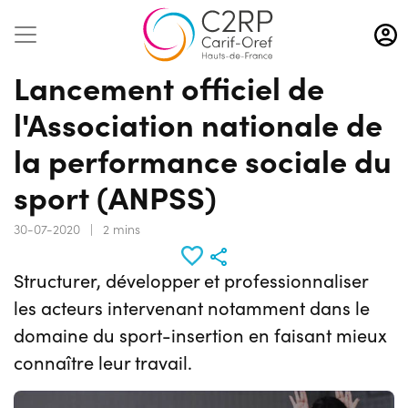
Aller
au
contenu
Lancement officiel de
principal
l'Association nationale de
la performance sociale du
sport (ANPSS)
30-07-2020
|
2 mins
Structurer, développer et professionnaliser
les acteurs intervenant notamment dans le
domaine du sport-insertion en faisant mieux
connaître leur travail.