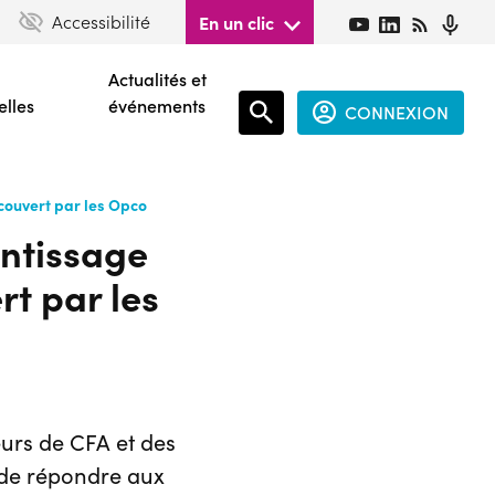
Accessibilité
En un clic
Actualités et
elles
événements
CONNEXION
Espace
couvert par les Opco
connecté
entissage
guest
t par les
eurs de CFA et des
 de répondre aux