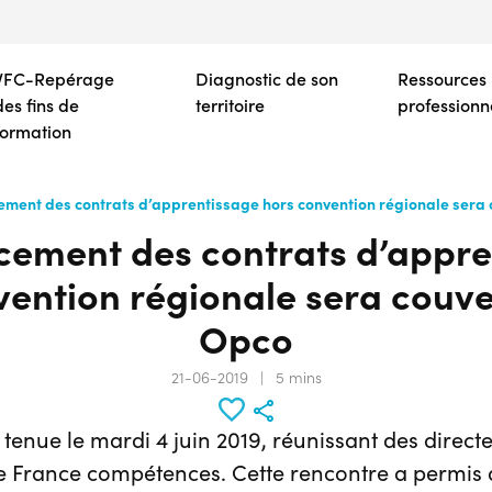
Aller
au
contenu
VFC-Repérage
Diagnostic de son
Ressources
principal
des fins de
territoire
professionn
formation
ement des contrats d’apprentissage hors convention régionale sera 
cement des contrats d’appr
ention régionale sera couver
Opco
21-06-2019
|
5 mins
 tenue le mardi 4 juin 2019, réunissant des direct
e France compétences. Cette rencontre a permis