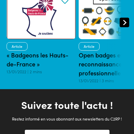
Article
Article
« Badgeons les Hauts-
Open badges et
de-France »
reconnaissance
13/01/2022 | 2 mins
professionnelle
13/01/2022 | 3 mins
Suivez toute l'actu !
Restez informé en vous abonnant aux newsletters du C2RP !