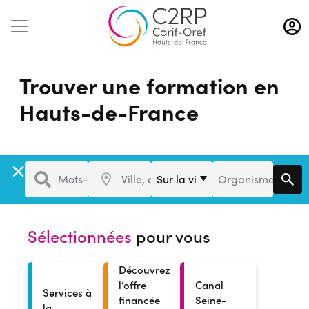
Aller
au
contenu
principal
Trouver une formation en
Hauts-de-France
Formation
Ville
Distance
Organisme
Mots-clés, référence
Ville, département...
Organisme de for
de
Formation
Sélectionnées
pour vous
Découvrez
l’offre
Canal
Services à
financée
Seine-
la