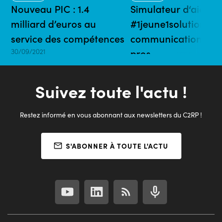
Nouveau PIC : 1.4
Simulateur d‘aides
milliard d’euros au
#1jeune1solution : 1 
service des compétences
communication pour
30/09/2021
pros
06/07/2021 | 5 mins
Suivez toute l'actu !
Restez informé en vous abonnant aux newsletters du C2RP !
S'ABONNER À TOUTE L'ACTU