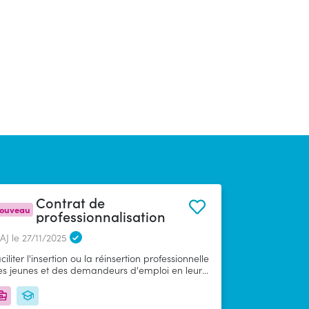
Contrat de
ouveau
professionnalisation
J le 27/11/2025
ciliter l'insertion ou la réinsertion professionnelle
es jeunes et des demandeurs d'emploi en leur
rmettant d'acquérir une qualification dans le
dre d'un contrat de travail en alternance
sociant périodes de formation et mises en