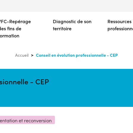
Aller
au
contenu
VFC-Repérage
Diagnostic de son
Ressources
principal
des fins de
territoire
professionn
formation
Conseil en évolution professionnelle - CEP
Accueil
sionnelle - CEP
entation et reconversion