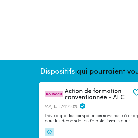
Dispositifs
qui pourraient vou
Action de formation
nouveau
conventionnée - AFC
MAJ le 27/11/2025
Développer les compétences sans reste à char
pour les demandeurs d’emploi inscrits pour
répondre à des besoins de qualification identif
au niveau territorial ou professionnel.