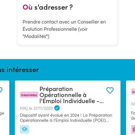
Où
s'adresser ?
Prendre contact avec un Conseiller en
Évolution Professionnelle (voir
"Modalités")
s intéresser
Préparation
n
Opérationnelle à
nouveau
l'Emploi Individuelle -
MA
POEI
MAJ le 27/11/2025
ge
Fa
Dispositif ayant évolué en 2024 ! La Préparation
d
Opérationnelle à l’Emploi Individuelle (POEI)
iés
pe
permet de former un demandeur d’emploi avant
ca
embauche. Il est formé avec l’accord du futur
as