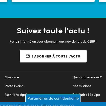
employeur sur les compétences nécessaires et
si
permettant d’intégrer le poste à pourvoir.
Suivez toute l'actu !
Restez informé en vous abonnant aux newsletters du C2RP !
S'ABONNER À TOUTE L'ACTU
Glossaire
Qui sommes-nous ?
Portail veille
Nos missions
Mentions légales
Rejoindre l'équipe
Paramètres de confidentialité
Appels d'offres
Nous contacter
sur notre site, nous recueillons des données