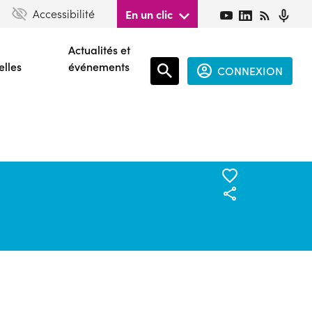
Accessibilité
En un clic
Actualités et
elles
événements
CONNEXION
Espace
connecté
guest