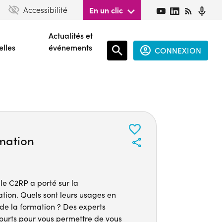
Accessibilité
En un clic
Actualités et
elles
événements
CONNEXION
Espace
connecté
guest
rmation
le C2RP a porté sur la
ation. Quels sont leurs usages en
de la formation ? Des experts
courts pour vous permettre de vous