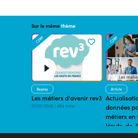
Sur le même
thème
C2RP
C2RP
Replay
Article
Les métiers d'avenir rev3
Actualisati
10/05/2026 | 484 mins
données po
métiers en 
Hauts-de-
05/02/2024 | 3 