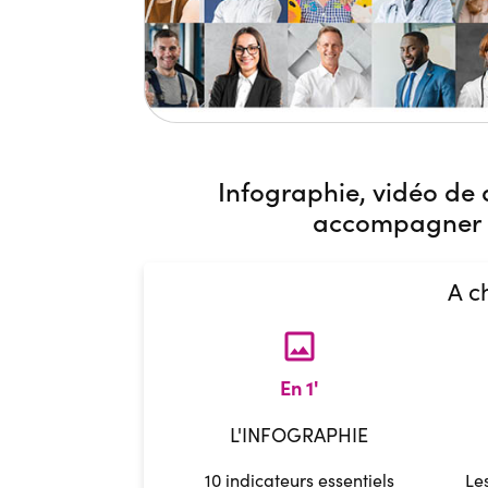
​​Infographie, vidéo d
accompagner d
A c
image
En 1'
L'INFOGRAPHIE
10 indicateurs essentiels
Le