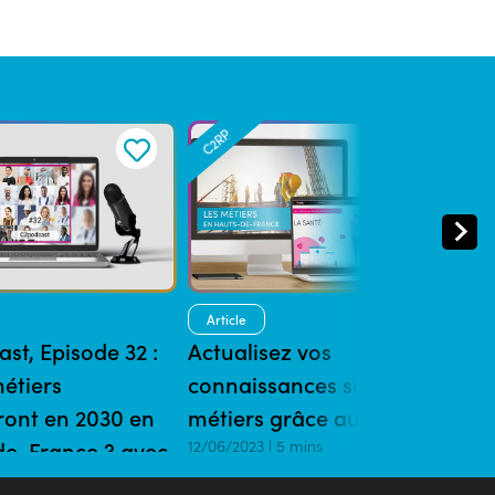
C2RP
Article
st, Episode 32 :
Actualisez vos
étiers
connaissances sur les
ront en 2030 en
métiers grâce au C2RP
e-France ? avec
12/06/2023 | 5 mins
lamand de France