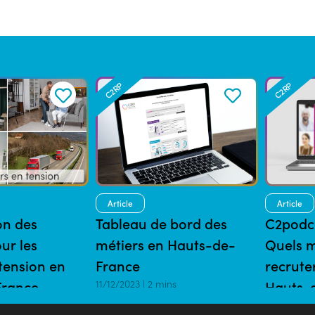
C2RP
C2RP
Article
Article
on des
Tableau de bord des
C2podca
ur les
métiers en Hauts-de-
Quels m
tension en
France
recrute
France
11/12/2023 | 2 mins
Hauts-d
mins
Jean F