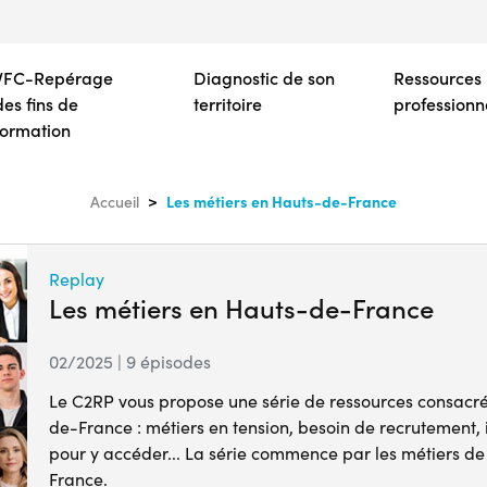
Aller
au
contenu
VFC-Repérage
Diagnostic de son
Ressources
principal
des fins de
territoire
professionn
formation
Les métiers en Hauts-de-France
Accueil
Replay
Les métiers en Hauts-de-France
02/2025 | 9 épisodes
Le C2RP vous propose une série de ressources consacré
de-France : métiers en tension, besoin de recrutement,
pour y accéder... La série commence par les métiers de
France.