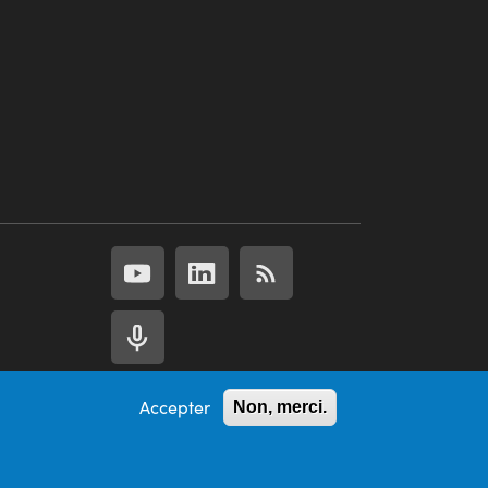
ie
| 2 mins
Accepter
Non, merci.