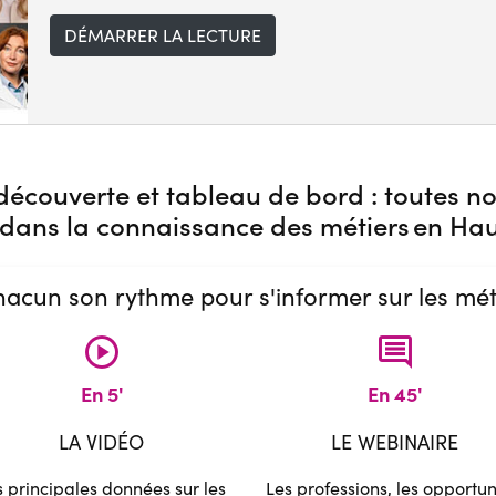
DÉMARRER LA LECTURE
e découverte et tableau de bord : toutes n
ans la connaissance des métiers en Haut
hacun son rythme pour s'informer sur les mét
play_circle
comment
En 5'
En 45'
LA VIDÉO
LE WEBINAIRE
s principales données sur les
Les professions, les opportun