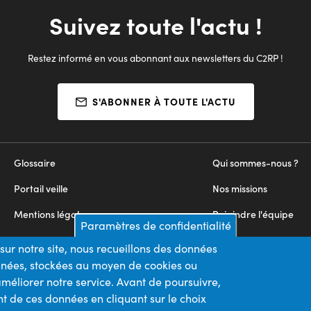
Stratég
Suivez toute l'actu !
03/07/2023 
Restez informé en vous abonnant aux newsletters du C2RP !
S'ABONNER À TOUTE L'ACTU
Glossaire
Qui sommes-nous ?
Portail veille
Nos missions
Mentions légales
Rejoindre l'équipe
Paramètres de confidentialité
Appels d'offres
Nous contacter
sur notre site, nous recueillons des données
onnées, stockées au moyen de cookies ou
Plan du site
méliorer notre service. Avant de poursuivre,
t de ces données en cliquant sur le choix