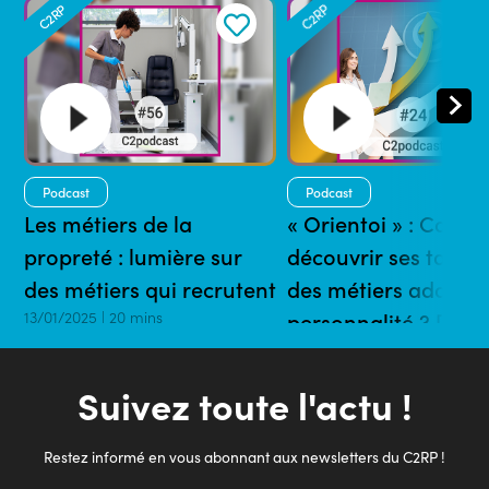
C2RP
C2RP
Podcast
Podcast
Les métiers de la
« Orientoi » : Comm
propreté : lumière sur
découvrir ses talent
des métiers qui recrutent
des métiers adaptés
13/01/2025 | 20 mins
personnalité ? [C2R
16/02/2023 | 24 mins
Suivez toute l'actu !
Restez informé en vous abonnant aux newsletters du C2RP !