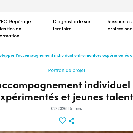
Aller
au
contenu
VFC-Repérage
Diagnostic de son
Ressources
principal
des fins de
territoire
professionn
formation
elopper l’accompagnement individuel entre mentors expérimentés et
Portrait de projet
’accompagnement individuel 
xpérimentés et jeunes talen
02/2026 | 5 mins