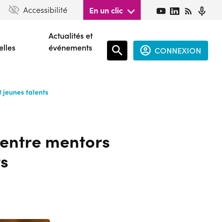
Accessibilité
En un clic
Actualités et
elles
événements
CONNEXION
Espace
 jeunes talents
connecté
guest
entre mentors
ts