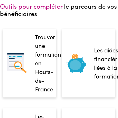
Outils pour compléter
le parcours de vos
bénéficiaires
Trouver
une
Les aide
formation
financièr
en
liées à la
Hauts-
formatio
de-
France
Les