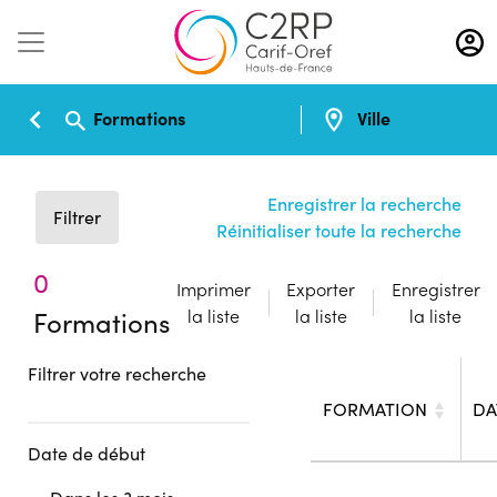
Aller
au
contenu
principal
Formations
Ville
Enregistrer la recherche
Filtrer
Réinitialiser toute la recherche
0
Imprimer
Exporter
Enregistrer
Formations
la liste
la liste
la liste
Filtrer votre recherche
FORMATION
DA
Date de début