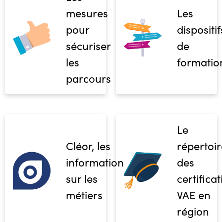
mesures
Les
pour
dispositif
sécuriser
de
les
formatio
parcours
Le
Cléor, les
répertoir
informations
des
sur les
certifica
métiers
VAE en
région