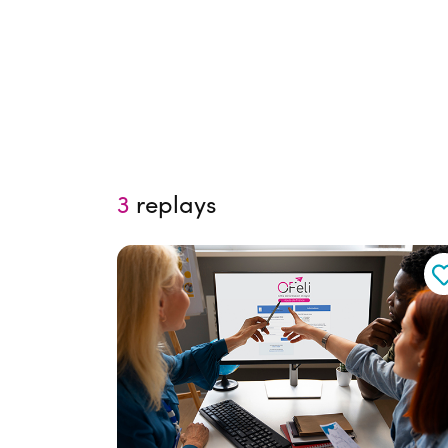
3
replays