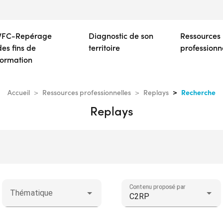
Aller
au
contenu
VFC-Repérage
Diagnostic de son
Ressources
principal
des fins de
territoire
professionn
formation
Recherche
Accueil
Ressources professionnelles
Replays
Replays
Contenu proposé par
Thématique
C2RP