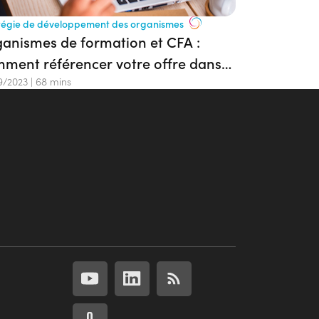
tégie de développement des organismes
anismes de formation et CFA :
ment référencer votre offre dans
li
9/2023
|
68 mins