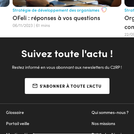
Stratégie de développement des organismes
Stra
OFeli : réponses à vos questions
Org
06/11/2023
|
61 mins
com
OFe
22/0
Suivez toute l'actu !
Restez informé en vous abonnant aux newsletters du C2RP !
S'ABONNER À TOUTE L'ACTU
Glossaire
Qui sommes-nous ?
Portail veille
Nos missions