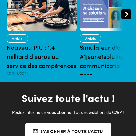
Article
Article
Nouveau PIC : 1.4
Simulateur d‘aides
milliard d’euros au
#1jeune1solution : 1 
service des compétences
communication pour
30/09/2021
pros
06/07/2021 | 5 mins
Suivez toute l'actu !
Restez informé en vous abonnant aux newsletters du C2RP !
S'ABONNER À TOUTE L'ACTU