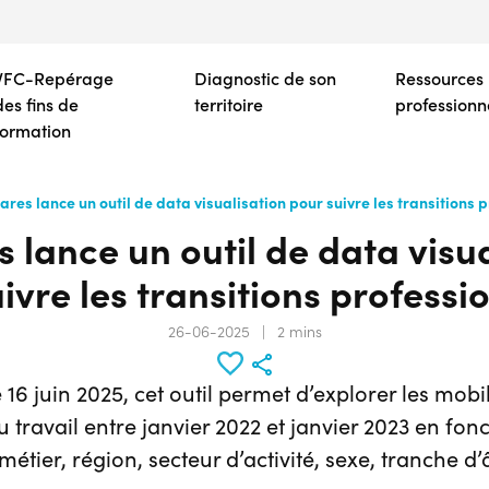
Aller
au
contenu
VFC-Repérage
Diagnostic de son
Ressources
principal
des fins de
territoire
professionn
formation
ares lance un outil de data visualisation pour suivre les transitions 
 lance un outil de data visu
ivre les transitions professi
26-06-2025
|
2 mins
e 16 juin 2025, cet outil permet d’explorer les mobil
 travail entre janvier 2022 et janvier 2023 en fonc
 métier, région, secteur d’activité, sexe, tranche d’â