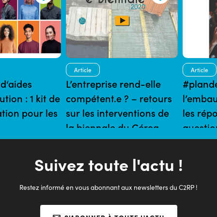
Article
Article
d‘aides
L’entreprise rend-elle
#plande
tion : 1 kit de
compétent.e ? – retours
l’embau
ion pour les
sur les interventions de
les rép
la biennale du Céreq
questio
ins
20/12/2020 | 15 mins
20/10/2020 
Suivez toute l'actu !
Restez informé en vous abonnant aux newsletters du C2RP !