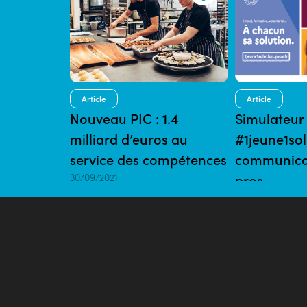
Article
Article
Nouveau PIC : 1.4
Simulateur 
milliard d’euros au
#1jeune1solu
service des compétences
communicat
30/09/2021
pros
06/07/2021 | 5 m