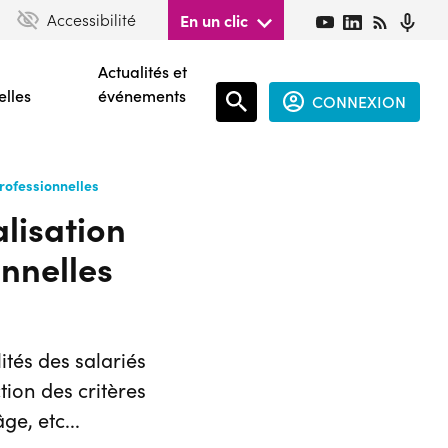
Accessibilité
En un clic
Actualités et
elles
événements
CONNEXION
Espace
professionnelles
connecté
alisation
guest
onnelles
ités des salariés
tion des critères
ge, etc...