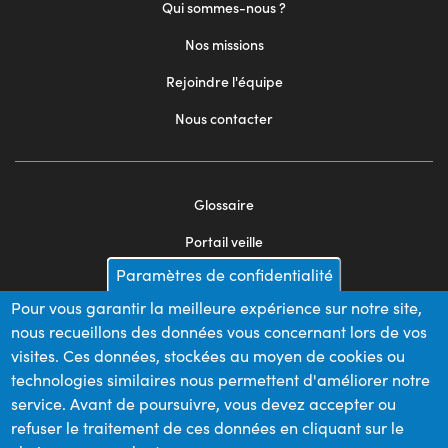
Qui sommes-nous ?
Nos missions
Rejoindre l'équipe
Nous contacter
Glossaire
Footer
Portail veille
menu
Paramètres de confidentialité
Mentions légales
2
Pour vous garantir la meilleure expérience sur notre site,
Appels d'offres
nous recueillons des données vous concernant lors de vos
Plan du site
visites. Ces données, stockées au moyen de cookies ou
technologies similaires nous permettent d'améliorer notre
service. Avant de poursuivre, vous devez accepter ou
refuser le traitement de ces données en cliquant sur le
Nos financeurs