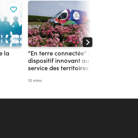
e la
“En terre connectée” : un
Résilie
dispositif innovant au
accompa
service des territoires ruraux
l’emplo
chroni
10 mins
10 mins