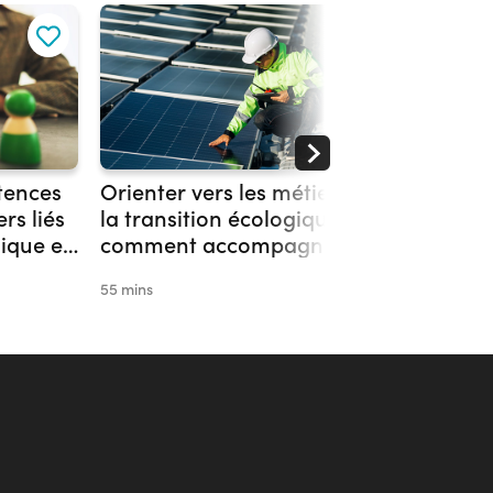
tences
Orienter vers les métiers de
Former
rs liés
la transition écologique :
métiers
gique et
comment accompagner au
nécessa
mieux les publics?
futur d
55 mins
48 mins