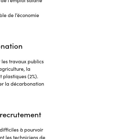
de l’emploi salarié
mble de l’économie
onation
 les travaux publics
agriculture, la
t plastiques (2%).
rer la décarbonation
 recrutement
difficiles à pourvoir
 les techniciens de