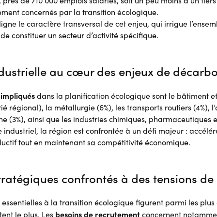
près de 710 000 emplois salariés, soit un peu moins d’un tiers 
tement concernés par la transition écologique.
igne le caractère transversal de cet enjeu, qui irrigue l’ense
de constituer un secteur d’activité spécifique.
dustrielle au cœur des enjeux de décarb
s impliqués
dans la planification écologique sont le bâtiment et
ié régional), la métallurgie (6%), les transports routiers (4%), l’
che (3%), ainsi que les industries chimiques, pharmaceutiques e
 industriel, la région est confrontée à un défi majeur : accélé
uctif tout en maintenant sa compétitivité économique.
tratégiques confrontés à des tensions de
 essentielles à la transition écologique figurent parmi les plus 
besoins de recrutement
tent le plus. Les
concernent notamment