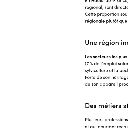
En Hauts-de-France, 
régional, sont direc
Cette proportion soul
régionale plutôt que 
Une région in
Les secteurs les plu
(7 % de l’emploi salar
sylviculture et la pê
Forte de son héritage
de son appareil prod
Des métiers s
Plusieurs professions
et qui pourtant recru