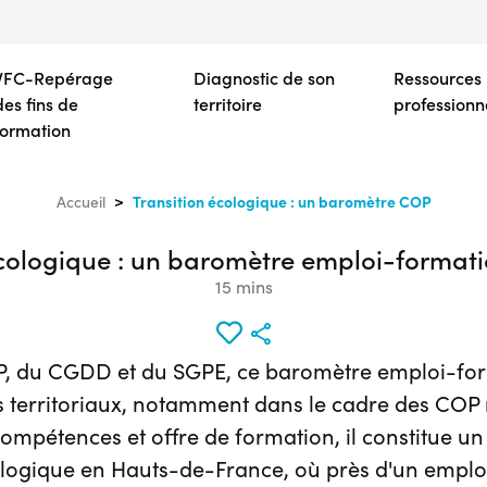
Aller
au
contenu
VFC-Repérage
Diagnostic de son
Ressources
principal
des fins de
territoire
professionn
formation
Transition écologique : un baromètre COP
Accueil
écologique : un baromètre emploi-formati
15 mins
P, du CGDD et du SGPE, ce baromètre emploi-form
rs territoriaux, notamment dans le cadre des COP
mpétences et offre de formation, il constitue un
ogique en Hauts-de-France, où près d'un emploi 