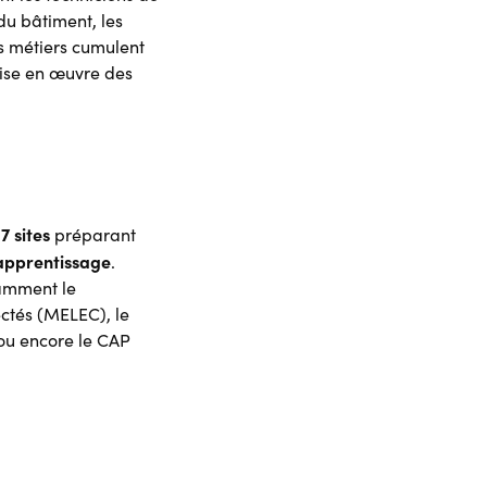
du bâtiment, les
es métiers cumulent
mise en œuvre des
7 sites
préparant
apprentissage
.
tamment le
ectés (MELEC), le
ou encore le CAP