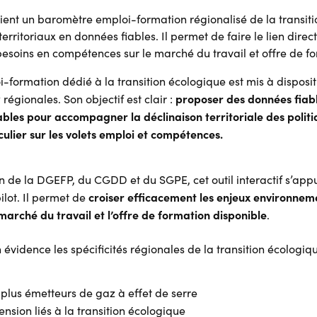
ient un baromètre emploi-formation régionalisé de la transiti
 territoriaux en données fiables. Il permet de faire le lien direc
soins en compétences sur le marché du travail et offre de fo
formation dédié à la transition écologique est mis à dispositio
proposer des données fiabl
gionales. Son objectif est clair :
bles pour accompagner la déclinaison territoriale des politi
culier sur les volets emploi et compétences.
n de la DGEFP, du CGDD et du SGPE, cet outil interactif s’appu
croiser efficacement les enjeux environneme
ot. Il permet de
rché du travail et l’offre de formation disponible
.
vidence les spécificités régionales de la transition écologique.
s plus émetteurs de gaz à effet de serre
ension liés à la transition écologique