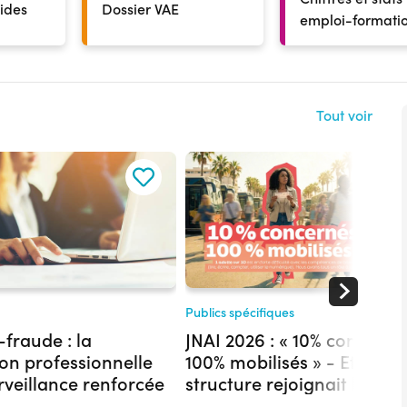
aides
Dossier VAE
emploi-formati
Tout voir
Publics spécifiques
-fraude : la
JNAI 2026 : « 10% concerné
on professionnelle
100% mobilisés » - Et si vot
rveillance renforcée
structure rejoignait les 19
actions déjà engagées en