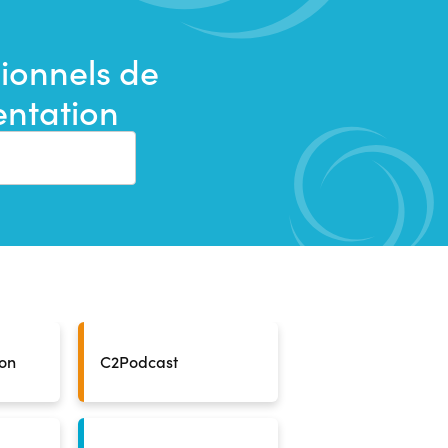
sionnels de
ientation
ion
C2Podcast