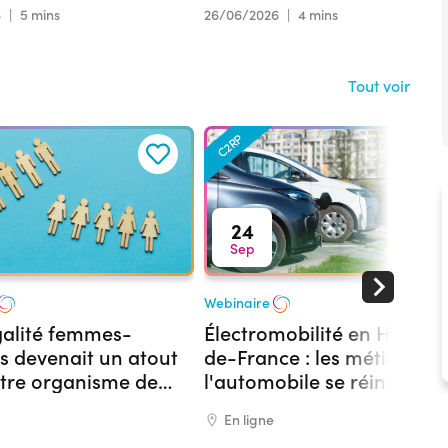
6
|
5 mins
26/06/2026
|
4 mins
Hauts-de-France ?
Tout voir
C2RP
24
Sep
Webinaire
égalité femmes-
Électromobilité en Hauts-
 devenait un atout
de-France : les métiers de
tre organisme de
l'automobile se réinventen
on ?
En ligne