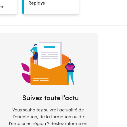
Replays
on
Suivez toute l'actu
Innovation
Métiers/Secteurs
s,
Organisez une
Métiers du spor
Vous souhaitez suivre l'actualité de
re
manifestation dans le cadre
l'animation en
l'orientation, de la formation ou de
de Résonance 2026 et faites
France : les chif
l'emploi en région ? Restez informé en
rayonner l’innovation en
2026