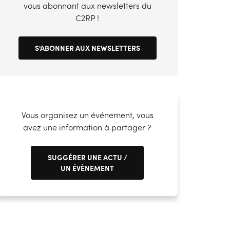
vous abonnant aux newsletters du
01/06/2026
|
5 mins
29/05/2026
|
5 mins
Hauts-de-France
C2RP !
S'ABONNER AUX NEWSLETTERS
Vous organisez un événement, vous
10
17
avez une information à partager ?
Sep
Sep
Webinaire
Webinaire
SUGGÉRER UNE ACTU /
UN ÉVÈNEMENT
Animez votre relation
Financement d
entreprise et votre réseau
VAE : panoram
t
de maîtres d'apprentissage
dispositifs mobi
En ligne
En ligne