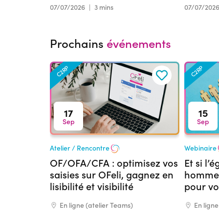
07/07/2026
|
3 mins
07/07/202
Prochains
événements
C2RP
C2RP
17
15
Sep
Sep
Atelier / Rencontre
Webinaire
OF/OFA/CFA : optimisez vos
Et si l’
saisies sur OFeli, gagnez en
hommes
lisibilité et visibilité
pour vo
formati
En ligne (atelier Teams)
En ligne