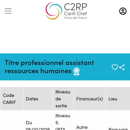
Aller
au
contenu
principal
Mise à jour :
Formation :
Source :
Titre professionnel assistant
09/06/2026
10356
Gest'UP
ressources humaines
Session de formation
Niveau
Code
Dates
de
Financeur(s)
Lieu
CARIF
sortie
Niveau
Du
5.
Autre
05/10/2026
(BTS,
Beauvais