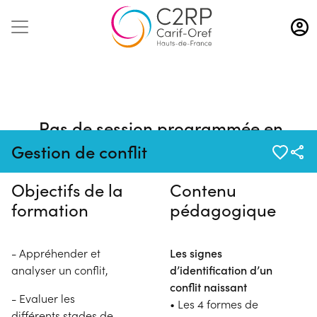
Aller
au
contenu
principal
Pas de session programmée en
ce moment
Gestion de conflit
Objectifs de la
Contenu
formation
pédagogique
- Appréhender et
Les signes
analyser un conflit,
d’identification d’un
conflit naissant
- Evaluer les
• Les 4 formes de
différents stades de