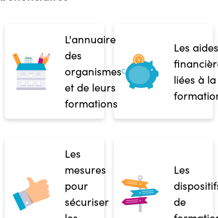
L'annuaire
Les aide
des
financièr
organismes
liées à la
et de leurs
formatio
formations
Les
mesures
Les
pour
dispositif
sécuriser
de
les
formatio