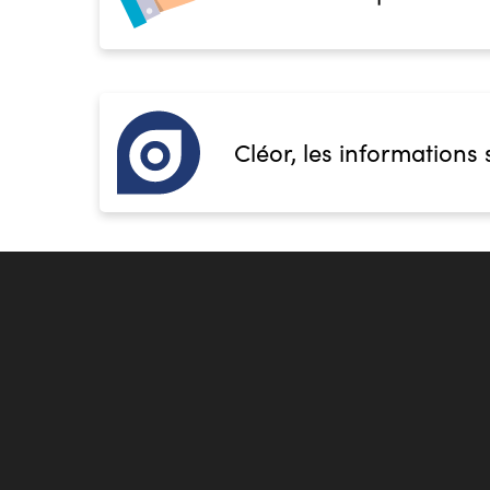
Accès handicap :
Pas d'accès handicap
Hébergement :
Pas d'hébergement
Restauration :
Pas de restauration
Transport :
Pas de transport
Cléor, les informations 