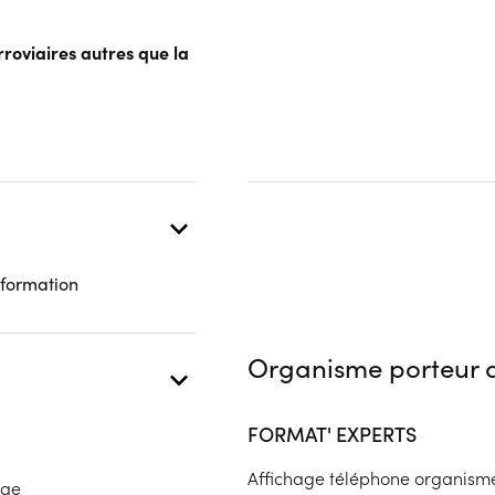
rroviaires autres que la
 présentielle
 formation
Organisme porteur d
FORMAT' EXPERTS
Affichage téléphone organism
age