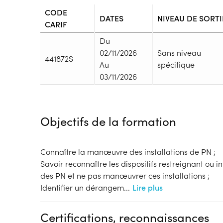
CODE
DATES
NIVEAU DE SORTI
CARIF
Du
02/11/2026
Sans niveau
441872S
Au
spécifique
03/11/2026
Durée
Durée totale de la formation :
14h
Objectifs de la formation
Durée en centre :
14h
Durée en entreprise :
h
Modalités de formation
Connaître la manœuvre des installations de PN ;
Rythme :
Savoir reconnaître les dispositifs restreignant ou
Temps plein, En continu
des PN et ne pas manœuvrer ces installations ;
Type de parcours :
Parcours collectif
Identifier un dérangem
...
Lire plus
Dispositif
Certifications, reconnaissances
Financements à déterminer selon la situation du 