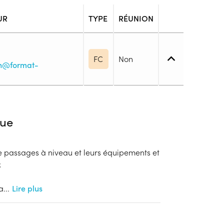
UR
TYPE
RÉUNION
FC
Non
on@format-
iveau spécifique
ue
 de passages à niveau et leurs équipements et
blic
;
s
la
...
Lire plus
ion