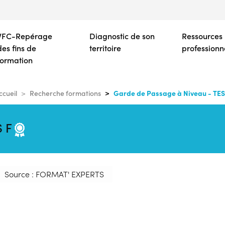
Aller
au
contenu
VFC-Repérage
Diagnostic de son
Ressources
principal
des fins de
territoire
professionn
formation
Garde de Passage à Niveau - TES
ccueil
Recherche formations
S F
Source : FORMAT' EXPERTS