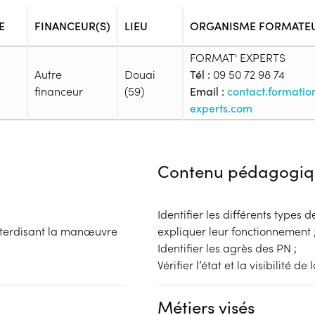
E
FINANCEUR(S)
LIEU
ORGANISME FORMATE
FORMAT' EXPERTS
Autre
Douai
Tél :
09 50 72 98 74
financeur
(59)
Email :
contact.formati
experts.com
Admission
Niveau d'entrée requis :
Sans n
Contenu pédagogiq
Prérequis :
-
Public :
Identifier les différents types
En recherche d'emploi, Tout pu
 interdisant la manœuvre
expliquer leur fonctionnement 
Réunions d'information
Identifier les agrès des PN ;
Aucune information
Vérifier l’état et la visibilité de 
Complément d'informat
Financeur
Aucune information
Métiers visés
bénéficiaire
Autre financeur