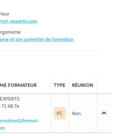
rteur
rmat-experts.com
'organisme
nisme et son potentiel de formation
ME FORMATEUR
TYPE
RÉUNION
 EXPERTS
 72 98 74
FC
Non
formation@format-
com