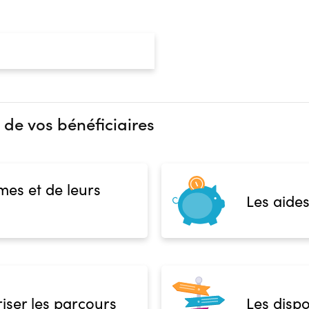
Admission
Niveau d'entrée requis :
Sans n
Prérequis :
-
Public :
En recherche d'emploi, Tout pu
Réunions d'information
 de vos bénéficiaires
Aucune information
Complément d'informat
Financeur
Aucune information
bénéficiaire
Autre financeur
mes et de leurs
Les aides
 présentielle
iser les parcours
Les dispo