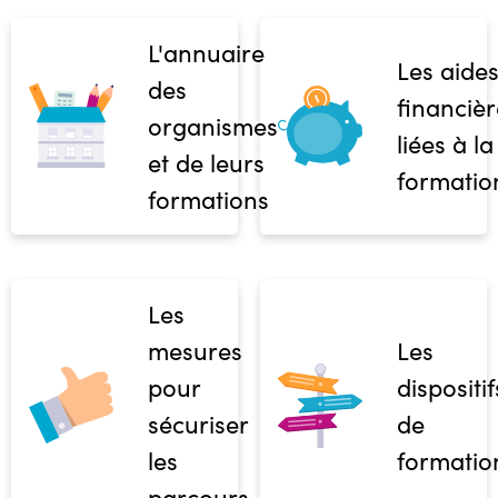
L'annuaire
Les aide
des
financièr
organismes
liées à la
et de leurs
formatio
formations
Les
mesures
Les
pour
dispositif
sécuriser
de
les
formatio
parcours