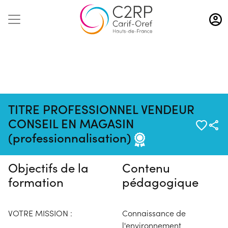
Aller
au
contenu
principal
TITRE PROFESSIONNEL VENDEUR
Pas de session programmée en
CONSEIL EN MAGASIN
ce moment
(professionnalisation)
Objectifs de la
Contenu
formation
pédagogique
VOTRE MISSION :
Connaissance de
l'environnement