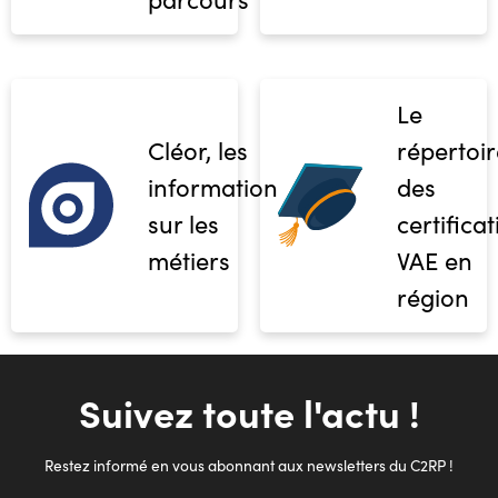
Le
Cléor, les
répertoir
informations
des
sur les
certifica
métiers
VAE en
région
Suivez toute l'actu !
Restez informé en vous abonnant aux newsletters du C2RP !