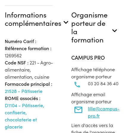
Informations
Organisme
complémentaires
porteur de
la
formation
Numéro Carif :
Référence formation :
1269562
CAMPUS PRO
Code NSF :
221 - Agro-
Affichage téléphone
alimentaire,
organisme porteur
alimentation, cuisine
03 20 84 36 40
Formacode principal :
21528 - Pâtisserie
Affichage email
ROME associés :
organisme porteur
D1104 - Pâtisserie,
lille@campus-
confiserie,
pro.fr
chocolaterie et
Lien d'accès vers la
glacerie
fiche de l'organisme