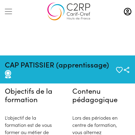
Aller
au
contenu
principal
Pas de session programmée en
CAP PATISSIER (apprentissage)
ce moment
Objectifs de la
Contenu
formation
pédagogique
L'objectif de la
Lors des périodes en
formation est de vous
centre de formation,
former au métier de
vous alternez