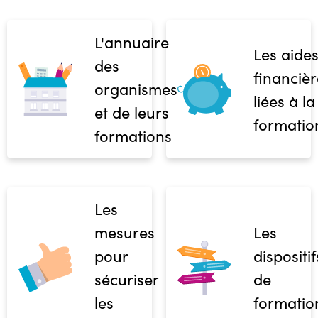
L'annuaire
Les aide
des
financièr
organismes
liées à la
et de leurs
formatio
formations
Les
mesures
Les
pour
dispositif
sécuriser
de
les
formatio