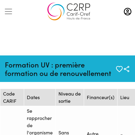
Aller
au
contenu
principal
Mise à jour :
Formation :
Source : GRETA
Formation UV : première
08/09/2025
1293864
OISE
formation ou de renouvellement
Session de formation
Code
Niveau de
Dates
Financeur(s)
Lieu
CARIF
sortie
Se
rapprocher
de
l'organisme
Sans
Autre