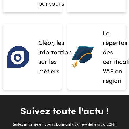
parcours
Le
Cléor, les
répertoir
informations
des
sur les
certifica
métiers
VAE en
région
Suivez toute l'actu !
Restez informé en vous abonnant aux newsletters du C2RP !