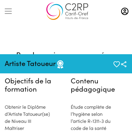
Aller
au
contenu
principal
Pas de session programmée en
ce moment
Artiste Tatoueur
Objectifs de la
Contenu
formation
pédagogique
Obtenir le Diplôme
Étude complète de
d’Artiste Tatoueur(se)
l’hygiène selon
de Niveau III
l’article R-1311-3 du
Maîtriser
code de la santé