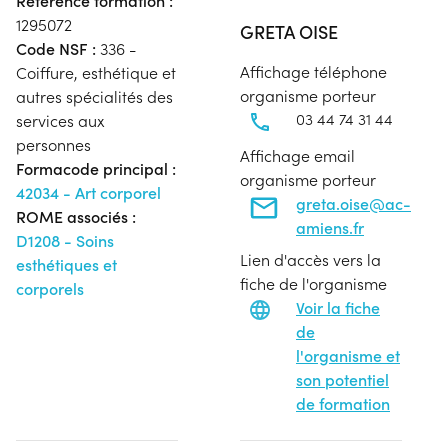
Référence formation :
1295072
GRETA OISE
Code NSF :
336 -
Affichage téléphone
Coiffure, esthétique et
organisme porteur
autres spécialités des
03 44 74 31 44
services aux
personnes
Affichage email
Formacode principal :
organisme porteur
42034 - Art corporel
greta.oise@ac-
ROME associés :
amiens.fr
D1208 - Soins
Lien d'accès vers la
esthétiques et
fiche de l'organisme
corporels
Voir la fiche
de
l'organisme et
son potentiel
de formation