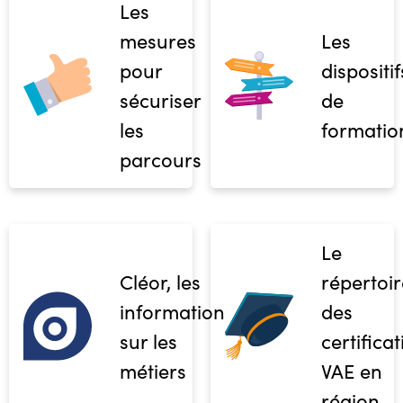
Les
mesures
Les
pour
dispositif
sécuriser
de
les
formatio
parcours
Le
Cléor, les
répertoir
informations
des
sur les
certifica
métiers
VAE en
région