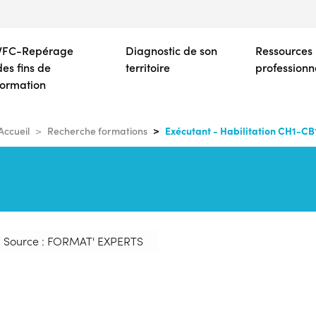
Aller
au
contenu
VFC-Repérage
Diagnostic de son
Ressources
principal
des fins de
territoire
professionn
formation
Exécutant - Habilitation CH1-CB
Accueil
Recherche formations
Source : FORMAT' EXPERTS