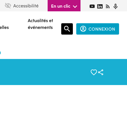
Accessibilité
En un clic
Actualités et
elles
événements
CONNEXION
Espace
connecté
1
guest