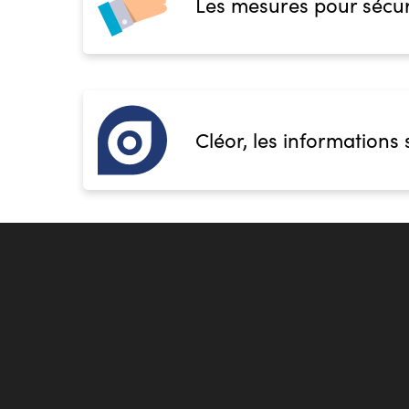
Les mesures pour sécur
Accueil sur le lieu de formation
Accès handicap :
Pas d'accès handicap
Hébergement :
Pas d'hébergement
Restauration :
Pas de restauration
Transport :
Pas de transport
Cléor, les informations 