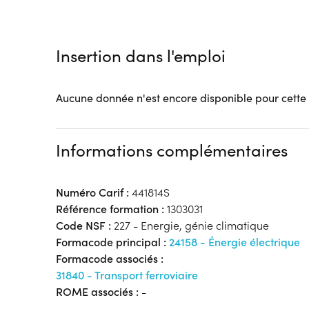
Tarif :
N.C.
Modalités d'enseignement :
Formation entièrement
Lieu de formation
Insertion dans l'emploi
733 Rue Jean Perrin
Hôtel d'Entreprises Aile Provence
Aucune donnée n'est encore disponible pour cette
59500 Douai
Accueil sur le lieu de formation
Accès handicap :
Pas d'accès handicap
Informations complémentaires
Hébergement :
Pas d'hébergement
Restauration :
Pas de restauration
Transport :
Pas de transport
Numéro Carif :
441814S
Référence formation :
1303031
Code NSF :
227 - Energie, génie climatique
Formacode principal :
24158 - Énergie électrique
Formacode associés :
31840 - Transport ferroviaire
ROME associés :
-