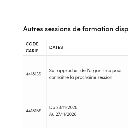
Autres sessions de formation dis
CODE
DATES
CARIF
Se rapprocher de l'organisme pour
441813S
connaitre la prochaine session
Durée
Durée totale de la formation :
35h
Du 23/11/2026
441815S
Durée en centre :
35h
Au 27/11/2026
Durée en entreprise :
h
Modalités de formation