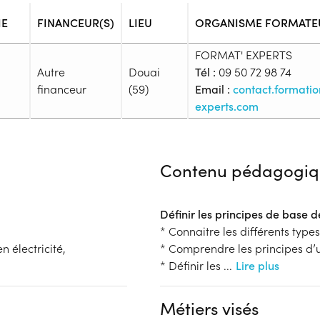
IE
FINANCEUR(S)
LIEU
ORGANISME FORMATE
FORMAT' EXPERTS
Autre
Douai
Tél :
09 50 72 98 74
financeur
(59)
Email :
contact.formati
experts.com
Admission
Niveau d'entrée requis :
Sans n
Contenu pédagogiq
Prérequis :
-
Public :
Définir les principes de base d
En recherche d'emploi, Tout pu
* Connaitre les différents type
Réunions d'information
 électricité,
* Comprendre les principes d’u
Aucune information
* Définir les
...
Lire plus
Complément d'informat
Financeur
Aucune information
Métiers visés
bénéficiaire
Autre financeur