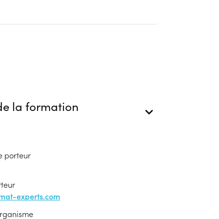
e la formation
e porteur
rteur
rmat-experts.com
'organisme