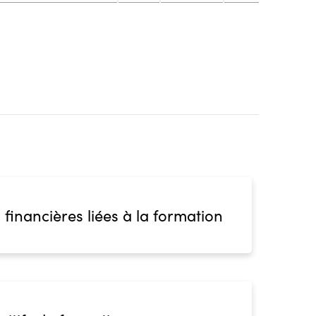
blic
s
iveau spécifique
ion
blic
s
ion
 financières liées à la formation