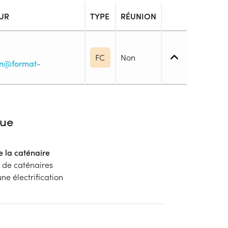
UR
TYPE
RÉUNION
FC
Non
on@format-
iveau spécifique
ue
e la caténaire
blic
s de caténaires
s
ne électrification
ion