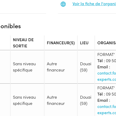
Voir la fiche de l'orga
ponibles
NIVEAU DE
FINANCEUR(S)
LIEU
ORGANIS
SORTIE
FORMAT'
Tél :
09 50
Sans niveau
Autre
Douai
Email :
spécifique
financeur
(59)
contact.
experts.
FORMAT'
Admission
Tél :
09 50
Niveau d'entrée requis :
Sans n
Sans niveau
Autre
Douai
Email :
Prérequis :
spécifique
financeur
(59)
contact.
-
experts.
Public :