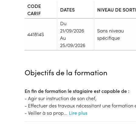
CODE
DATES
NIVEAU DE SORT
CARIF
Du
21/09/2026
Sans niveau
441814S
Au
spécifique
25/09/2026
Durée
Durée totale de la formation :
35h
Objectifs de la formation
Durée en centre :
35h
Durée en entreprise :
h
Modalités de formation
En fin de formation le stagiaire est capable de :
Rythme :
- Agir sur instruction de son chef,
Temps plein, En continu
- Effectuer des travaux nécessitant une formation en
Type de parcours :
Parcours collectif
- Veiller à sa prop
...
Lire plus
Dispositif
Financements à déterminer selon la situation du 