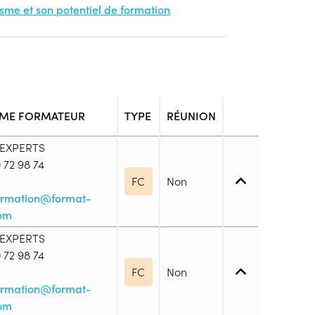
nisme et son potentiel de formation
ME FORMATEUR
TYPE
RÉUNION
 EXPERTS
 72 98 74
FC
Non
formation@format-
com
 EXPERTS
 72 98 74
iveau spécifique
FC
Non
formation@format-
com