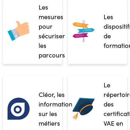
Les
mesures
Les
pour
dispositif
sécuriser
de
les
formatio
parcours
Le
Cléor, les
répertoir
informations
des
sur les
certifica
métiers
VAE en