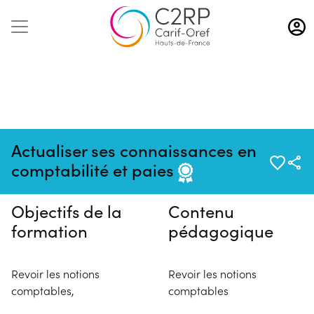
Aller
au
contenu
principal
Pas de session programmée en
Actualiser ses connaissances en
ce moment
comptabilité et paies
Objectifs de la
Contenu
formation
pédagogique
Revoir les notions
Revoir les notions
comptables,
comptables