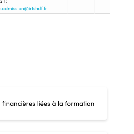
il :
o.admission@irtshdf.fr
5. (BTS, DUT, DEUST, ...)
n les candidats remplissant au moins l’une des
ulaire d’un diplôme délivré par l’Etat visé à l’article
ciale et des familles classé au moins au - niveau 5
ions professionnelles ; - Être titulaire d’un
rit au répertoire national des certifications
s au niveau 6 du cadre national des certifications
ire d’un diplôme délivré par l’Etat ou d’un diplôme
par le ministre chargé de l’enseignement
veau de formation correspondant au moins à deux
 financières liées à la formation
n diplôme, certificat ou titre inscrit au répertoire
fessionnelles classé au niveau 5 du cadre national
es ; - Être titulaire d’un diplôme délivré par l’Etat
de de l’action sociale et des familles classé au