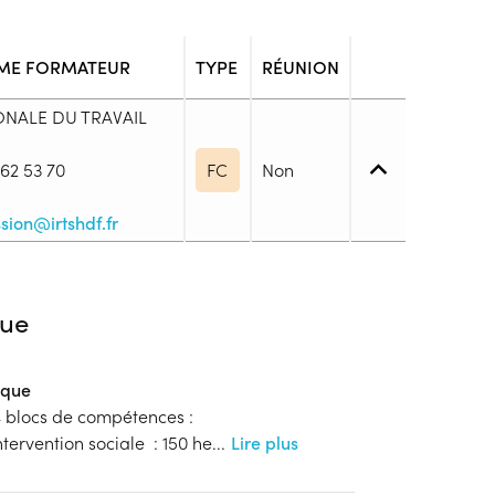
ME FORMATEUR
TYPE
RÉUNION
ONALE DU TRAVAIL
62 53 70
FC
Non
sion@irtshdf.fr
5. (BTS, DUT, DEUST, ...)
ue
n les candidats remplissant au moins l’une des
ulaire d’un diplôme délivré par l’Etat visé à l’article
ique
ciale et des familles classé au moins au - niveau 5
 blocs de compétences :
ions professionnelles ; - Être titulaire d’un
intervention sociale : 150 he
...
Lire plus
rit au répertoire national des certifications
s au niveau 6 du cadre national des certifications