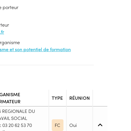
e porteur
rteur
fr
'organisme
nisme et son potentiel de formation
GANISME
TYPE
RÉUNION
RMATEUR
S REGIONALE DU
VAIL SOCIAL
:
03 20 62 53 70
FC
Oui