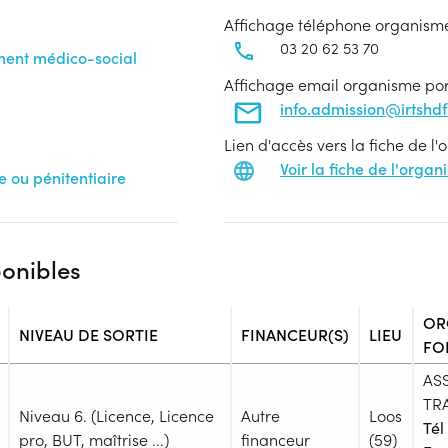
Affichage téléphone organism
03 20 62 53 70
ement médico-social
Affichage email organisme po
info.admission@irtshdf.
Lien d'accès vers la fiche de l
Voir la fiche de l'orga
 ou pénitentiaire
ponibles
OR
NIVEAU DE SORTIE
FINANCEUR(S)
LIEU
FO
AS
TRA
Niveau 6. (Licence, Licence
Autre
Loos
Tél 
pro, BUT, maîtrise ...)
financeur
(59)