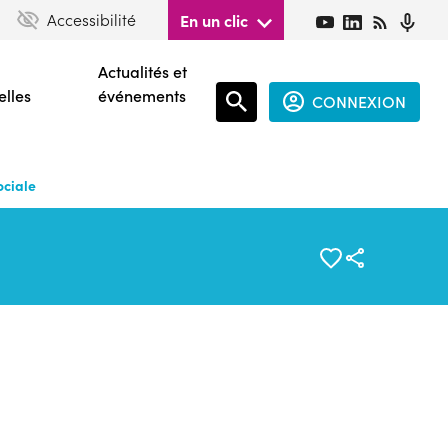
Accessibilité
En un clic
Actualités et
elles
événements
CONNEXION
Espace
connecté
ociale
guest