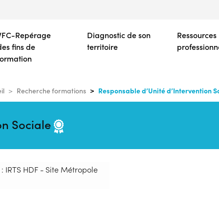
Aller
au
contenu
VFC-Repérage
Diagnostic de son
Ressources
principal
des fins de
territoire
professionn
formation
Responsable d’Unité d’Intervention S
il
Recherche formations
on Sociale
 : IRTS HDF - Site Métropole