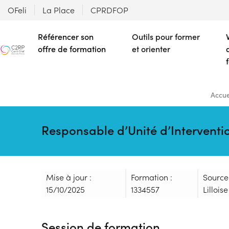
OFeli
La Place
CPRDFOP
Référencer son
Outils pour former
offre de formation
et orienter
Accue
Responsable d’Unité d’Interventi
Mise à jour :
Formation :
Source
15/10/2025
1334557
Lilloise
Session de formation