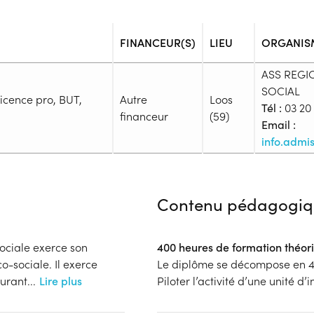
FINANCEUR(S)
LIEU
ORGANIS
ASS REGI
SOCIAL
Licence pro, BUT,
Autre
Loos
Tél :
03 20 
financeur
(59)
Email :
info.admis
Admission
Niveau d'entrée requis :
Niveau 
Contenu pédagogiq
Prérequis :
Peuvent être admis en formatio
conditions suivantes : - Être tit
sociale exerce son
400 heures de formation théor
L. 451-1 du code de l’action so
o-sociale. Il exerce
Le diplôme se décompose en 4
du cadre national des certificat
gurant
...
Lire plus
Piloter l’activité d’une unité d’
diplôme, certificat ou titre insc
professionnelles classé au moin