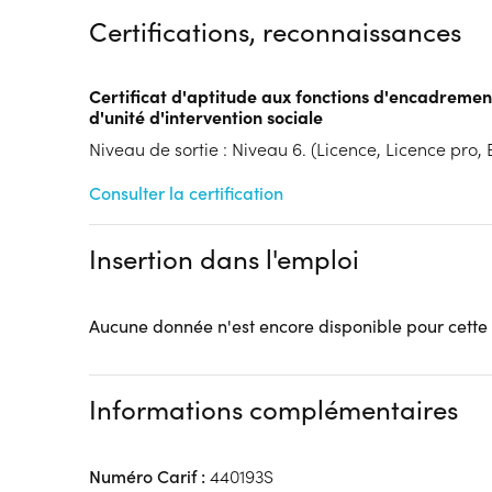
Dispositif
Certifications, reconnaissances
Financements à déterminer selon la situation du 
Tarif :
N.C.
Certificat d'aptitude aux fonctions d'encadremen
Modalités d'enseignement :
Formation hybride
d'unité d'intervention sociale
Lieu de formation
Niveau de sortie : Niveau 6. (Licence, Licence pro, B
Rue Ambroise Paré
Consulter la certification
59120 Loos
Accueil sur le lieu de formation
Accès handicap :
Accès conforme
Insertion dans l'emploi
Hébergement :
Non
Restauration :
Salle de restauration
Aucune donnée n'est encore disponible pour cette
Transport :
Bus, train, métro
Informations complémentaires
Numéro Carif :
440193S