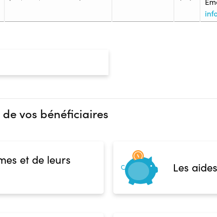
Ema
inf
Admission
Niveau d'entrée requis :
Niveau 
Prérequis :
Peuvent être admis en formatio
conditions suivantes : - Être tit
L. 451-1 du code de l’action so
du cadre national des certificat
 de vos bénéficiaires
diplôme, certificat ou titre insc
professionnelles classé au moin
Financeur
professionnelles ; - Être titula
national ou d’un diplôme visé 
bénéficiaire
Autre financeur
mes et de leurs
supérieur, sanctionnant un ni
Les aides
ans d’études supérieures, ou d’u
national des certifications pro
des certifications professionnell
visé par l’article L. 451-1 du co