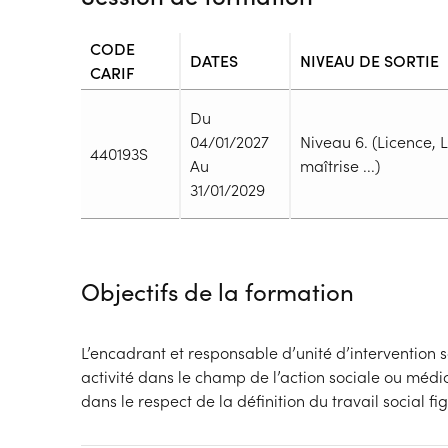
CODE
DATES
NIVEAU DE SORTIE
CARIF
Du
04/01/2027
Niveau 6. (Licence, 
440193S
Au
maîtrise ...)
31/01/2029
Durée
Durée totale de la formation :
820h
Objectifs de la formation
Durée en centre :
400h
Durée en entreprise :
420h
Modalités de formation
L’encadrant et responsable d’unité d’intervention 
Rythme :
activité dans le champ de l’action sociale ou médic
Cours de jour
dans le respect de la définition du travail social fi
Type de parcours :
Parcours mixte