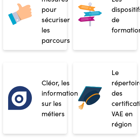
pour
dispositif
sécuriser
de
les
formatio
parcours
Le
Cléor, les
répertoir
informations
des
sur les
certifica
métiers
VAE en
région