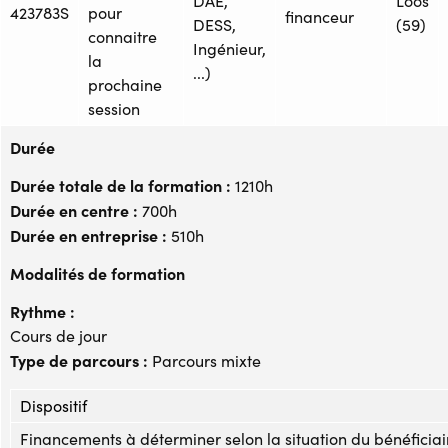
DAE,
Loos
423783S
pour
financeur
DESS,
(59)
connaitre
Ingénieur,
la
...)
prochaine
session
Durée
Durée totale de la formation :
1210h
Durée en centre :
700h
Durée en entreprise :
510h
Modalités de formation
Rythme :
Cours de jour
Type de parcours :
Parcours mixte
Dispositif
Financements à déterminer selon la situation du bénéficiai