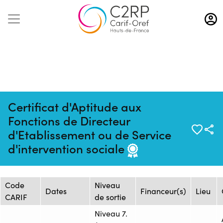
Aller
au
contenu
principal
Certificat d'Aptitude aux
Fonctions de Directeur
Mise à jour :
Formation :
Source : IRTS HDF - Site
d'Etablissement ou de Service
16/10/2025
1356055
Métropole Lilloise
d'intervention sociale
Session de formation
Code
Niveau
Dates
Financeur(s)
Lieu
CARIF
de sortie
Niveau 7.