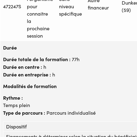
Autre
Dunke
472247S
pour
niveau
financeur
(59)
connaitre
spécifique
la
prochaine
session
Durée
Durée totale de la formation :
77h
Durée en centre :
h
Durée en entreprise :
h
Modalités de formation
Rythme :
Temps plein
Type de parcours :
Parcours individualisé
Dispositif
Financements à déterminer selon la situation du bénéficiai