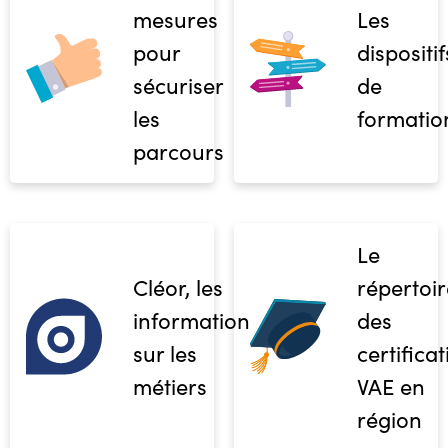
mesures
Les
pour
dispositif
sécuriser
de
les
formatio
parcours
Le
Cléor, les
répertoir
informations
des
sur les
certifica
métiers
VAE en
région