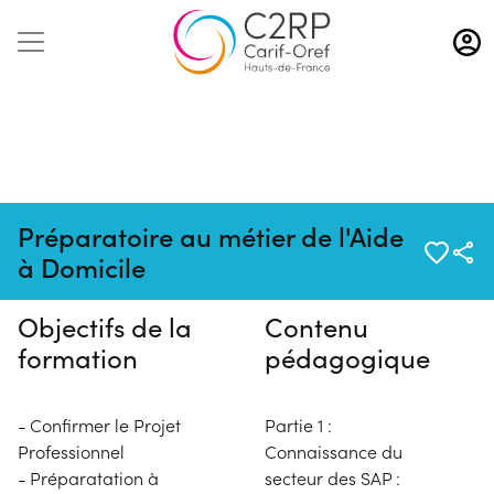
Aller
au
contenu
principal
Pas de session programmée en
Préparatoire au métier de l'Aide
ce moment
à Domicile
Objectifs de la
Contenu
formation
pédagogique
- Confirmer le Projet
Partie 1 :
Professionnel
Connaissance du
- Préparatation à
secteur des SAP :