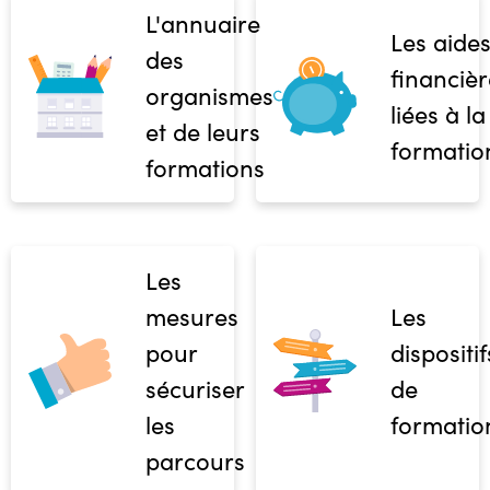
L'annuaire
Les aide
des
financièr
organismes
liées à la
et de leurs
formatio
formations
Les
mesures
Les
pour
dispositif
sécuriser
de
les
formatio
parcours