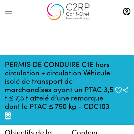
Aller
au
contenu
principal
PERMIS DE CONDUIRE C1E hors
circulation + circulation Véhicule
isolé de transport de
marchandises ayant un PTAC 3,5
t ≤ 7,5 t attelé d’une remorque
Pas de session programmée en
dont le PTAC ≤ 750 kg - CDC103
ce moment
Objectifs de la
Contenu