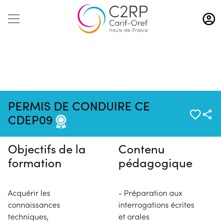
Aller
au
contenu
principal
Pas de session programmée en
PERMIS DE CONDUIRE CE
ce moment
CDEP09
Objectifs de la
Contenu
formation
pédagogique
Acquérir les
- Préparation aux
connaissances
interrogations écrites
techniques,
et orales