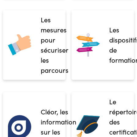
Les
mesures
Les
pour
dispositif
sécuriser
de
les
formatio
parcours
Le
Cléor, les
répertoir
informations
des
sur les
certifica