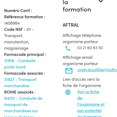
la
formation
Numéro Carif :
Référence formation :
1408984
AFTRAL
Code NSF :
311 -
Affichage téléphone
Transport,
organisme porteur
manutention,
03 21 60 63 50
magasinage
Formacode principal :
Affichage email
31816 - Conduite
organisme porteur
poids lourd
cindy.boutillier@aft
Formacode associés :
Lien d'accès vers la
31827 - Transport
fiche de l'organisme
marchandise
Voir la fiche
ROME associés :
de
N4101 - Conduite de
l'organisme et
transport de
son potentiel
marchandises sur
de formation
longue distance