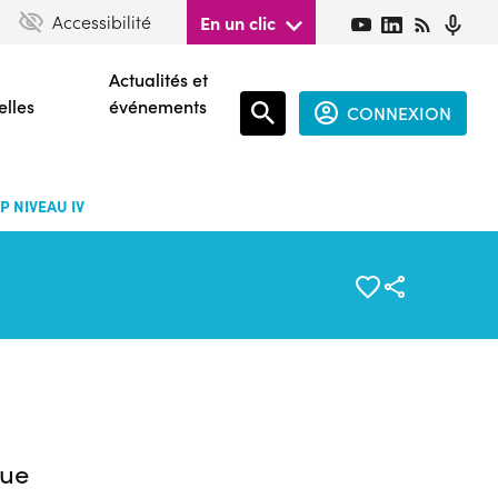
Accessibilité
En un clic
Actualités et
elles
événements
CONNEXION
Espace
connecté
P NIVEAU IV
guest
ue