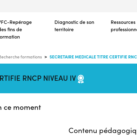
Aller
au
contenu
VFC-Repérage
Diagnostic de son
Ressources
principal
des fins de
territoire
professionn
formation
SECRETAIRE MEDICALE TITRE CERTIFIE RNC
Recherche formations
RTIFIE RNCP NIVEAU IV
n ce moment
Contenu pédagogiq