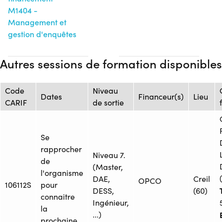
M1404 -
Management et
gestion d'enquêtes
Autres sessions de formation disponibles
Code
Niveau
Dates
Financeur(s)
Lieu
CARIF
de sortie
Se
rapprocher
Niveau 7.
de
(Master,
l'organisme
DAE,
Creil
OPCO
106112S
pour
DESS,
(60)
connaitre
Ingénieur,
la
...)
prochaine