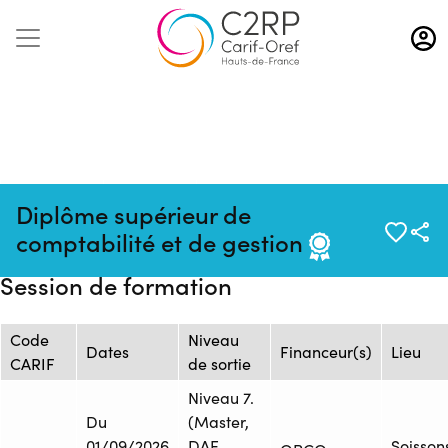
Aller
au
contenu
principal
Source : GIP FORINVAL - CFA
Mise à jour
Formation
Diplôme supérieur de
ACADEMIQUE AMIENS -
: 21/11/2025
: 1415740
comptabilité et de gestion
GRETA
Session de formation
Code
Niveau
Dates
Financeur(s)
Lieu
CARIF
de sortie
Niveau 7.
Du
(Master,
01/09/2026
DAE,
Soisson