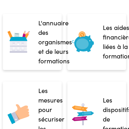
L'annuaire
Les aide
des
financièr
organismes
liées à la
et de leurs
formatio
formations
Les
mesures
Les
pour
dispositif
sécuriser
de
les
formatio