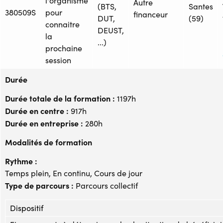
l'organisme
Autre
(BTS,
Santes
380509S
pour
financeur
DUT,
(59)
connaitre
DEUST,
la
...)
prochaine
session
Durée
Durée totale de la formation :
1197h
Durée en centre :
917h
Durée en entreprise :
280h
Modalités de formation
Rythme :
Temps plein, En continu, Cours de jour
Type de parcours :
Parcours collectif
Dispositif