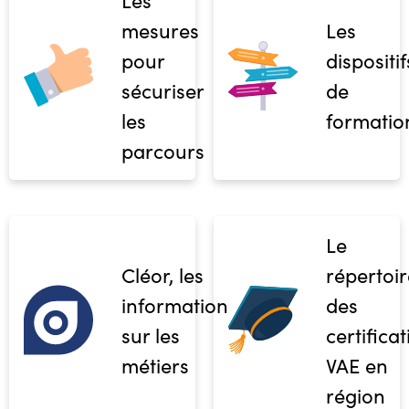
mesures
Les
pour
dispositif
sécuriser
de
les
formatio
parcours
Le
Cléor, les
répertoir
informations
des
sur les
certifica
métiers
VAE en
région