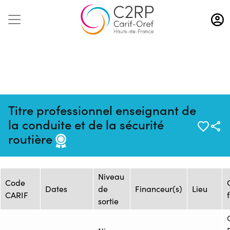
Aller
au
contenu
principal
Titre professionnel enseignant de
Mise à jour :
Formation :
Source : ECF SANTES
la conduite et de la sécurité
16/04/2026
1427877
- LILLE
routière
Session de formation
Niveau
Code
Dates
de
Financeur(s)
Lieu
CARIF
sortie