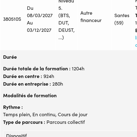
Niveau
Du
5.
Autre
T
08/03/2027
(BTS,
Santes
380510S
financeur
Au
DUT,
(59)
03/12/2027
DEUST,
...)
Durée
Durée totale de la formation :
1204h
Durée en centre :
924h
Durée en entreprise :
280h
Modalités de formation
Rythme :
Temps plein, En continu, Cours de jour
Type de parcours :
Parcours collectif
Dispositif