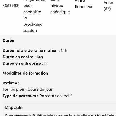
Autre
Arras
438399S
pour
niveau
financeur
(62)
connaitre
spécifique
la
prochaine
session
Durée
Durée totale de la formation :
14h
Durée en centre :
14h
Durée en entreprise :
h
Modalités de formation
Rythme :
Temps plein, Cours de jour
Type de parcours :
Parcours collectif
Dispositif
Financements à déterminer selon la situation du bénéficiai