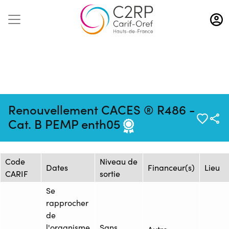
Aller
au
contenu
principal
Mise à jour :
Formation :
Source : AFTRAL -
Renouvellement CACES ® R486 -
13/10/2025
1427884
Arras
Cat. B PEMP enth05
Session de formation
Code
Niveau de
Dates
Financeur(s)
Lieu
CARIF
sortie
Se
rapprocher
de
l'organisme
Sans