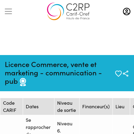
Aller
au
contenu
principal
Licence Commerce, vente et
Mise à jour :
Formation
Source : CNAM HAUTS-DE-
marketing - communication -
12/02/2025
: 1430456
FRANCE - Centre de Lille
pub
Session de formation
Code
Niveau
Dates
Financeur(s)
Lieu
CARIF
de sortie
Se
Niveau
rapprocher
6.