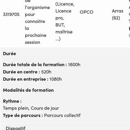
de
(Licence,
l'organisme
Licence
Arras
OPCO
331970S
pour
pro,
(62)
connaitre
BUT,
la
maîtrise
prochaine
...)
session
Durée
Durée totale de la formation :
1600h
Durée en centre :
520h
Durée en entreprise :
1080h
Modalités de formation
Rythme :
Temps plein, Cours de jour
Type de parcours :
Parcours collectif
Dispositif