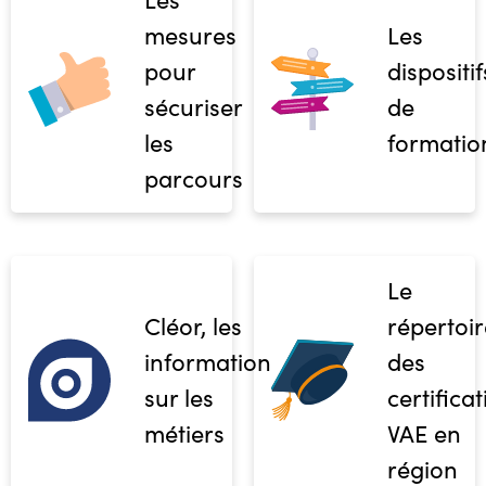
mesures
Les
pour
dispositif
sécuriser
de
les
formatio
parcours
Le
Cléor, les
répertoir
informations
des
sur les
certifica
métiers
VAE en
région