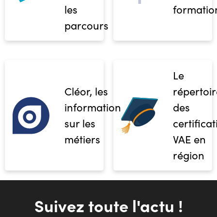
les
formatio
parcours
Le
Cléor, les
répertoir
informations
des
sur les
certifica
métiers
VAE en
région
Suivez toute l'actu !