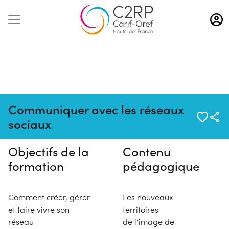
Aller
au
contenu
principal
Pas de session programmée en
Communiquer avec les réseaux
ce moment
sociaux
Objectifs de la
Contenu
formation
pédagogique
Comment créer, gérer
Les nouveaux
et faire vivre son
territoires
réseau
de l’image de