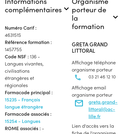
Informations
Organisme
complémentaires
porteur de
la
formation
Numéro Carif :
463151S
Référence formation :
GRETA GRAND
1457755
LITTORAL
Code NSF :
136 -
Affichage téléphone
Langues vivantes,
organisme porteur
civilisations
03 21 46 12 10
étrangères et
régionales
Affichage email
Formacode principal :
organisme porteur
15235 - Français
greta.grand-
langue étrangère
littoral@ac-
Formacode associés :
lille.fr
15254 - Langues
Lien d'accès vers la
ROME associés :
-
fiche de l'organisme