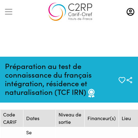
Aller
au
contenu
principal
Préparation au test de
connaissance du français
Mise à jour :
Formation :
Source : GRETA GRAND
intégration, résidence et
25/11/2025
1457755
LITTORAL
naturalisation (TCF IRN)
Session de formation
Code
Niveau de
Dates
Financeur(s)
Lieu
CARIF
sortie
Se