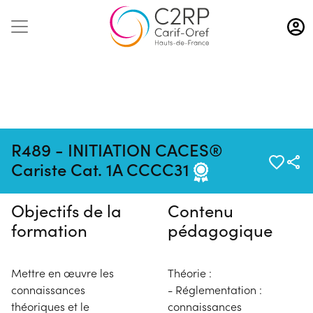
Aller
au
contenu
principal
Pas de session programmée en
R489 - INITIATION CACES®
ce moment
Cariste Cat. 1A CCCC31
Objectifs de la
Contenu
formation
pédagogique
Mettre en œuvre les
Théorie :
connaissances
- Réglementation :
théoriques et le
connaissances