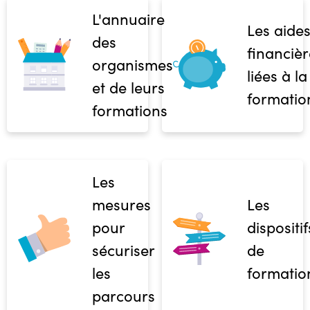
L'annuaire
Les aide
des
financièr
organismes
liées à la
et de leurs
formatio
formations
Les
mesures
Les
pour
dispositif
sécuriser
de
les
formatio
parcours