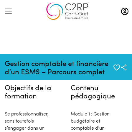
Aller
au
contenu
principal
Pas de session programmée en
Gestion comptable et financière
ce moment
d’un ESMS – Parcours complet
Objectifs de la
Contenu
formation
pédagogique
Se professionnaliser,
Module 1 : Gestion
sans toutefois
budgétaire et
s’engager dans un
comptable d’un