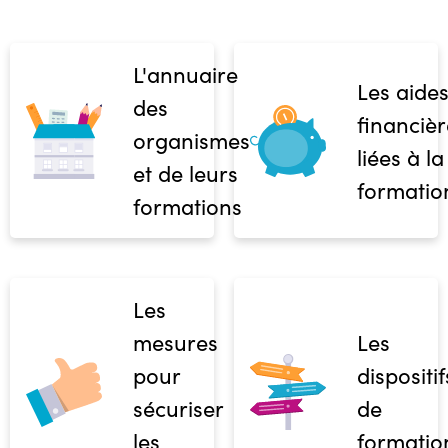
L'annuaire
Les aide
des
financièr
organismes
liées à la
et de leurs
formatio
formations
Les
mesures
Les
pour
dispositif
sécuriser
de
les
formatio