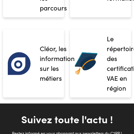
parcours
Le
Cléor, les
répertoir
informations
des
sur les
certifica
métiers
VAE en
région
Suivez toute l'actu !
Restez informé en vous abonnant aux newsletters du C2RP !