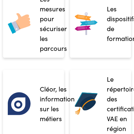
mesures
Les
pour
dispositif
sécuriser
de
les
formatio
parcours
Le
Cléor, les
répertoir
informations
des
sur les
certifica
métiers
VAE en
région