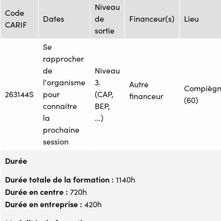
Niveau
Code
Dates
de
Financeur(s)
Lieu
CARIF
sortie
Se
rapprocher
de
Niveau
l'organisme
3.
Autre
Compièg
263144S
pour
(CAP,
financeur
(60)
connaitre
BEP,
la
...)
prochaine
session
Durée
Durée totale de la formation :
1140h
Durée en centre :
720h
Durée en entreprise :
420h