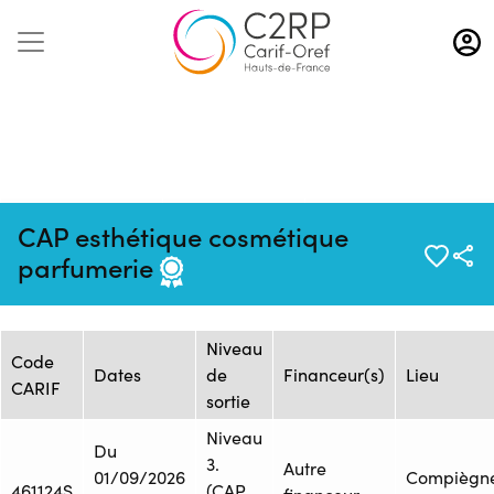
Aller
au
contenu
principal
Mise à jour :
Formation :
Source : DG
CAP esthétique cosmétique
21/11/2025
1470086
Formation Plus
parfumerie
Session de formation
Niveau
Code
Dates
de
Financeur(s)
Lieu
CARIF
sortie
Niveau
Du
3.
Autre
01/09/2026
Compiègn
461124S
(CAP,