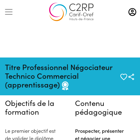
Aller
au
contenu
principal
Titre Professionnel Négociateur
Pas de session programmée en
Technico Commercial
ce moment
(apprentissage)
Objectifs de la
Contenu
formation
pédagogique
Le premier objectif est
Prospecter, présenter
de valider le diplôme
et négocier une