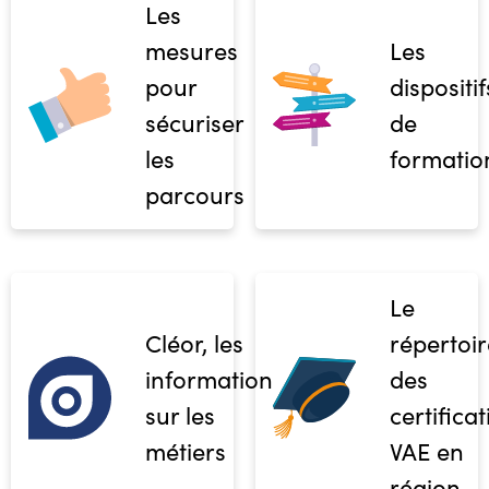
Les
mesures
Les
pour
dispositif
sécuriser
de
les
formatio
parcours
Le
Cléor, les
répertoir
informations
des
sur les
certifica
métiers
VAE en
région