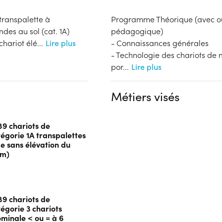
transpalette à
Programme Théorique (avec outi
es au sol (cat. 1A)
pédagogique)
chariot élé
...
Lire plus
- Connaissances générales
- Technologie des chariots de
por
...
Lire plus
Métiers visés
89 chariots de
égorie 1A transpalettes
 sans élévation du
 m)
89 chariots de
gorie 3 chariots
minale < ou = à 6