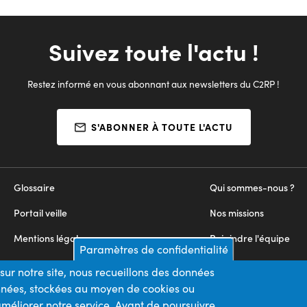
Suivez toute l'actu !
Restez informé en vous abonnant aux newsletters du C2RP !
S'ABONNER À TOUTE L'ACTU
Glossaire
Qui sommes-nous ?
Portail veille
Nos missions
Mentions légales
Rejoindre l'équipe
Paramètres de confidentialité
Appels d'offres
Nous contacter
sur notre site, nous recueillons des données
onnées, stockées au moyen de cookies ou
Plan du site
méliorer notre service. Avant de poursuivre,