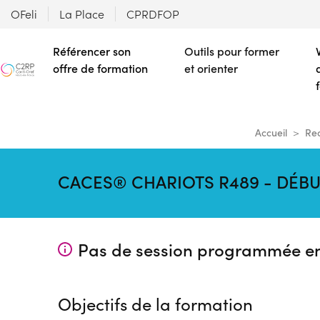
OFeli
La Place
CPRDFOP
Référencer son
Outils pour former
offre de formation
et orienter
Accueil
Rec
CACES® CHARIOTS R489 - DÉBUT
Pas de session programmée e
Objectifs de la formation