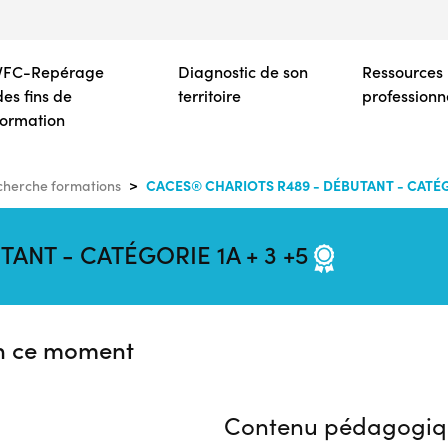
Aller
au
contenu
VFC-Repérage
Diagnostic de son
Ressources
principal
des fins de
territoire
professionn
formation
CACES® CHARIOTS R489 - DÉBUTANT - CATÉGO
herche formations
ANT - CATÉGORIE 1A + 3 +5
n ce moment
Contenu pédagogiq