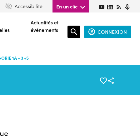
Accessibilité
En un clic
Actualités et
elles
événements
CONNEXION
Espace
connecté
RIE 1A + 3 +5
guest
ue