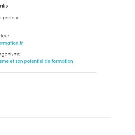
lis
e porteur
rteur
rmation.fr
'organisme
nisme et son potentiel de formation