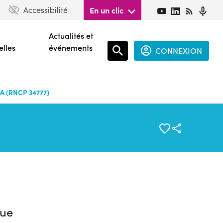
Accessibilité
En un clic
Actualités et
elles
événements
CONNEXION
Espace
connecté
A (RNCP 34777)
guest
ue