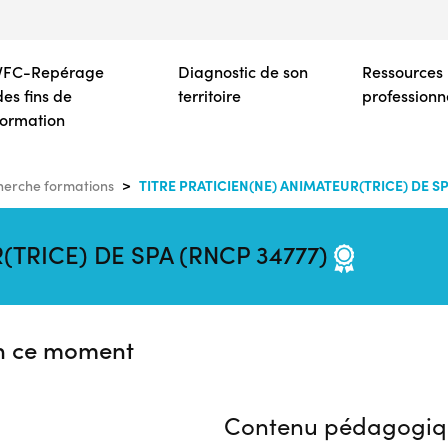
Aller
au
contenu
VFC-Repérage
Diagnostic de son
Ressources
principal
des fins de
territoire
professionn
formation
TITRE PRATICIEN(NE) ANIMATEUR(TRICE) DE SP
erche formations
(TRICE) DE SPA (RNCP 34777)
n ce moment
Contenu pédagogiq