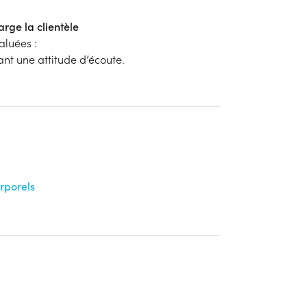
arge la clientèle
aluées :
tant une attitude d’écoute.
orporels